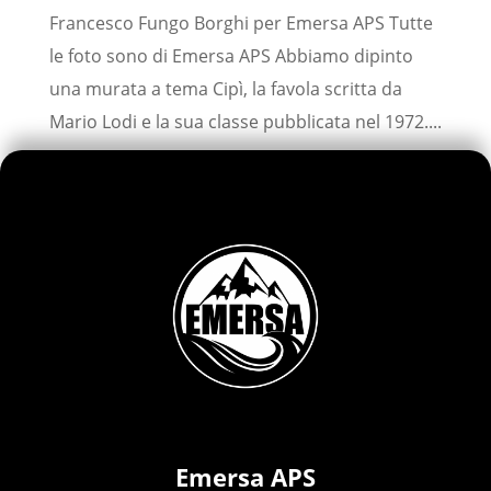
Francesco Fungo Borghi per Emersa APS Tutte
le foto sono di Emersa APS Abbiamo dipinto
una murata a tema Cipì, la favola scritta da
Mario Lodi e la sua classe pubblicata nel 1972....
Emersa APS