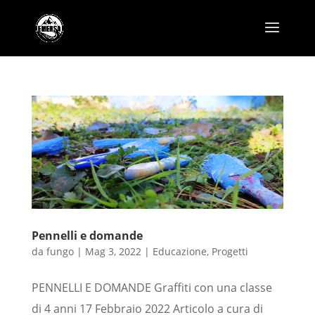
Pennelli e domande
da
fungo
|
Mag 3, 2022
|
Educazione
,
Progetti
PENNELLI E DOMANDE Graffiti con una classe
di 4 anni 17 Febbraio 2022 Articolo a cura di