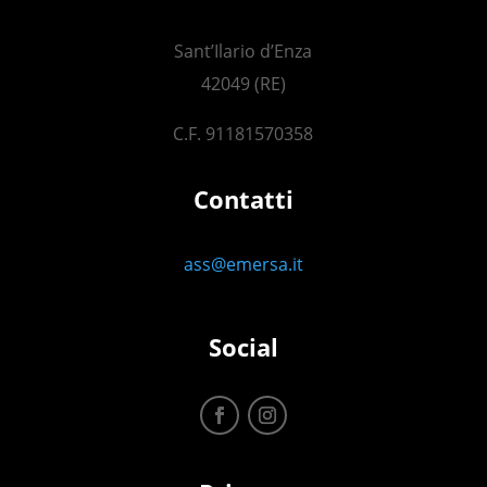
Sant’Ilario d’Enza
42049 (RE)
C.F. 91181570358
Contatti
ass@emersa.it
Social