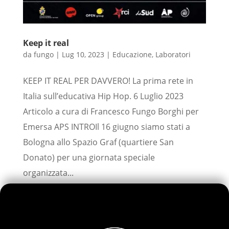
Keep it real
da
fungo
|
Lug 10, 2023
|
Educazione
,
Laboratori
KEEP IT REAL PER DAVVERO! La prima rete in
Italia sull’educativa Hip Hop. 6 Luglio 2023
Articolo a cura di Francesco Fungo Borghi per
Emersa APS INTROIl 16 giugno siamo stati a
Bologna allo Spazio Graf (quartiere San
Donato) per una giornata speciale
organizzata...