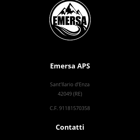
Emersa APS
Sant’Ilario d’Enza
42049 (RE)
C.F. 91181570358
Contatti